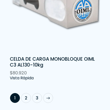
CELDA DE CARGA MONOBLOQUE OIML
C3 AL130-10kg
$
80.920
Vista Rápida
1
→
2
3