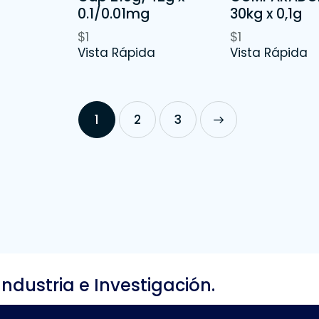
0.1/0.01mg
30kg x 0,1g
$
1
$
1
Vista Rápida
Vista Rápida
1
2
→
3
Industria e Investigación.