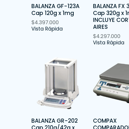
BALANZA GF-123A
BALANZA FX 3
Cap 120g x 1mg
Cap 320g x 
INCLUYE COR
$
4.397.000
AIRES
Vista Rápida
$
4.297.000
Vista Rápida
BALANZA GR-202
COMPAX
Cap 210g/42g x
COMPARADO