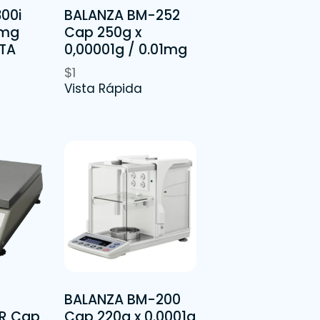
00i
BALANZA BM-252
1mg
Cap 250g x
TA
0,00001g / 0.01mg
$
1
Vista Rápida
BALANZA BM-200
R Cap
Cap 220g x 0.0001g