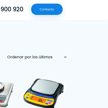
 900 920
Contacto
(601) 790 09 20
Contacto