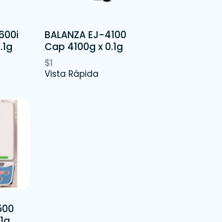
600i
BALANZA EJ-4100
.1g
Cap 4100g x 0.1g
$
1
Vista Rápida
500
.1g