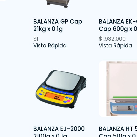
BALANZA GP Cap
BALANZA EK-
21kg x 0.1g
Cap 600g x 0
$
1
$
1.932.000
Vista Rápida
Vista Rápida
BALANZA EJ-2000
BALANZA HT 
2100g x 0.1g
Cap 510g x 0