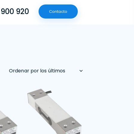
 900 920
Contacto
(601) 790 09 20
Contacto