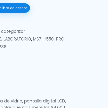
a lista de deseos
 categorizar
B
,
LABORATORIO
,
MS7-H550-PRO
288
 vidrio, pantalla digital LCD,
 dólar que no supere los $4.600