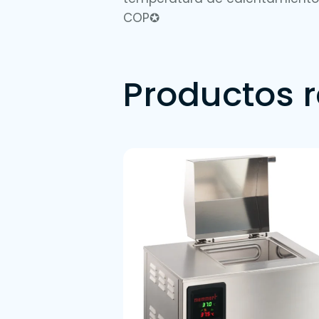
COP✪
Productos 