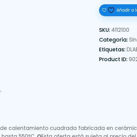
Añadir a l
SKU:
4112100
Categoría:
Sin
Etiquetas:
DLA
Product ID:
90
e calentamiento cuadrada fabricada en cerámica de
asta 550°C. ✪Esta oferta está sujeta al precio del