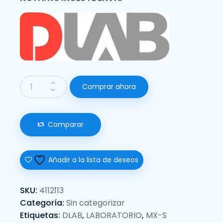
Comprar ahora
Comparar
Añadir a la lista de deseos
SKU:
4112113
Categoría:
Sin categorizar
Etiquetas:
DLAB
,
LABORATORIO
,
MX-S