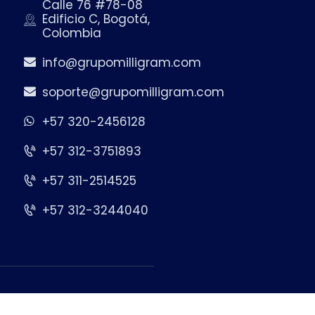
Calle 76 #78-08
Edificio C, Bogotá,
Colombia
info@grupomilligram.com
soporte@grupomilligram.com
+57 320-2456128
+57 312-3751893
+57 311-2514525
+57 312-3244040