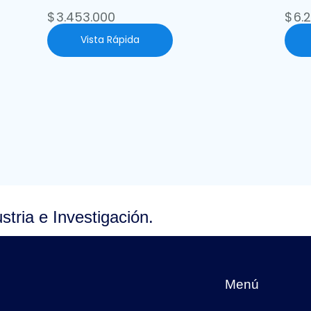
$
3.453.000
$
6.
Vista Rápida
stria e Investigación.
Menú