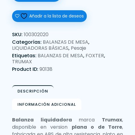
Añadir a la lista de deseos
SKU:
100302020
Categorías:
BALANZAS DE MESA
,
LIQUIDADORAS BÁSICAS
,
Pesaje
Etiquetas:
BALANZAS DE MESA
,
FOXTER
,
TRUMAX
Product ID:
90138
DESCRIPCIÓN
INFORMACIÓN ADICIONAL
Balanza liquidadora
marca
Trumax
,
disponible en version
plana o de Torre
,
fabricada en ABS de alta resistencia, plato en