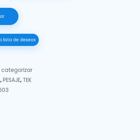
ar
a lista de deseos
 categorizar
2
,
PESAJE
,
TEK
603