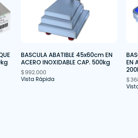
QUE
BASCULA ABATIBLE 45x60cm EN
BAS
0kg
ACERO INOXIDABLE CAP. 500kg
EN 
200
$
992.000
Vista Rápida
$
36
Vist