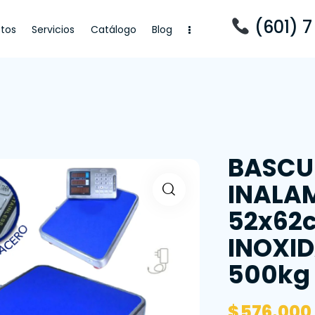
(601) 7
tos
Servicios
Catálogo
Blog
cios
Catálogo
Blog
BASCU
INALA
52x62
INOXID
500kg
$
576.000