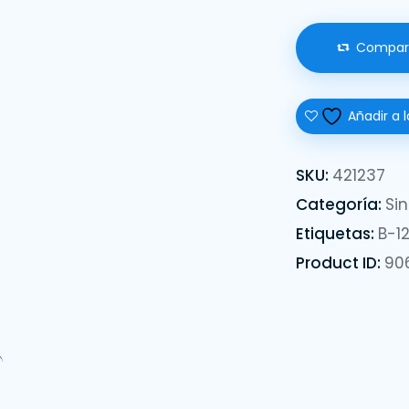
Compar
Añadir a l
SKU:
421237
Categoría:
Sin
Etiquetas:
B-1
Product ID:
90