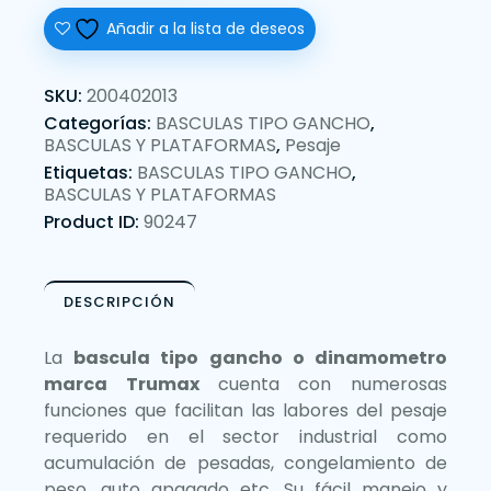
Añadir a la lista de deseos
SKU:
200402013
Categorías:
BASCULAS TIPO GANCHO
,
BASCULAS Y PLATAFORMAS
,
Pesaje
Etiquetas:
BASCULAS TIPO GANCHO
,
BASCULAS Y PLATAFORMAS
Product ID:
90247
DESCRIPCIÓN
La
bascula tipo gancho o dinamometro
marca Trumax
cuenta con numerosas
funciones que facilitan las labores del pesaje
requerido en el sector industrial como
acumulación de pesadas, congelamiento de
peso, auto apagado etc. Su fácil manejo y