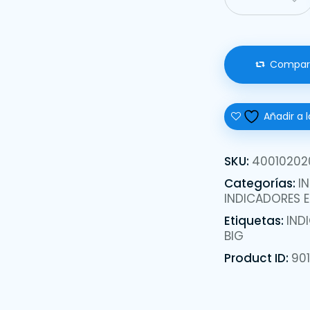
Compar
Añadir a l
SKU:
40010202
Categorías:
I
INDICADORES E
Etiquetas:
IND
BIG
Product ID:
90