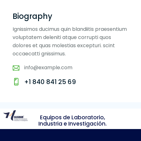
Biography
Ignissimos ducimus quin blandiitis praesentium
voluptatem deleniti atque corrupti quos
dolores et quas molestias excepturi. scint
occaecatti gnissimus.
info@example.com
E-
+1 840 841 25 69
m
Ph
ail
o
:
ne
:
Equipos de Laboratorio,
Industria e Investigación.